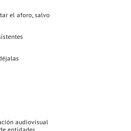
ar el aforo, salvo
sistentes
déjalas
ación audiovisual
de entidades