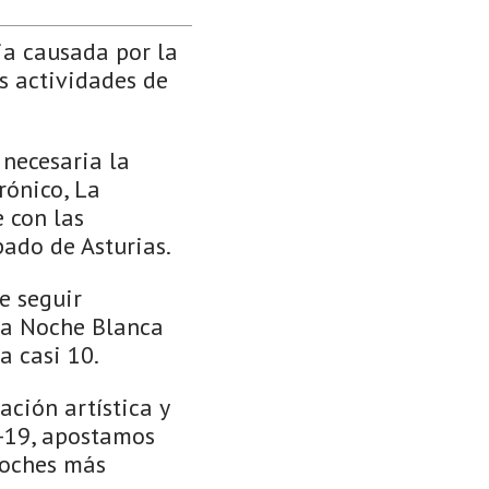
ia causada por la
s actividades de
 necesaria la
rónico, La
 con las
pado de Asturias.
e seguir
 la Noche Blanca
a casi 10.
ción artística y
D-19, apostamos
noches más