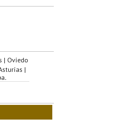
s | Oviedo
sturias |
pa.