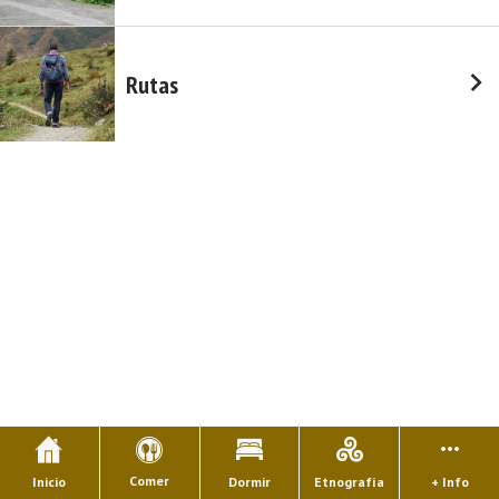
Rutas
Comer
Inicio
Dormir
Etnografía
+ Info