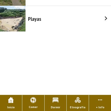
Playas
Comer
Inicio
Dormir
Etnografía
+ Info