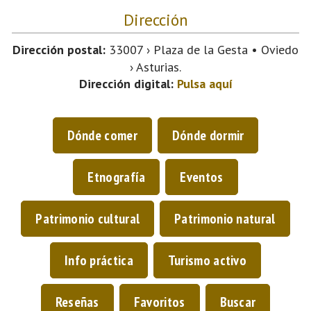
Dirección
Dirección postal:
33007 › Plaza de la Gesta • Oviedo
› Asturias.
Dirección digital:
Pulsa aquí
Dónde comer
Dónde dormir
Etnografía
Eventos
Patrimonio cultural
Patrimonio natural
Info práctica
Turismo activo
Reseñas
Favoritos
Buscar