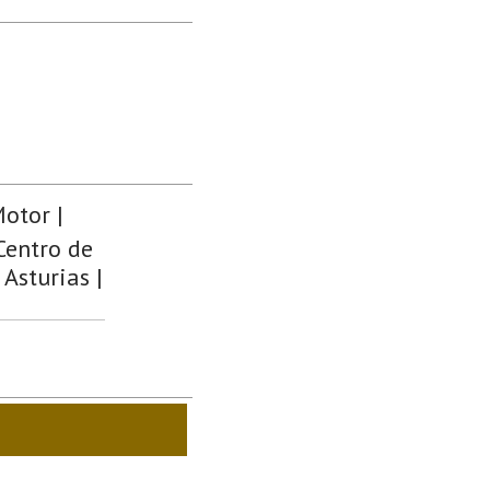
otor |
Centro de
 Asturias |