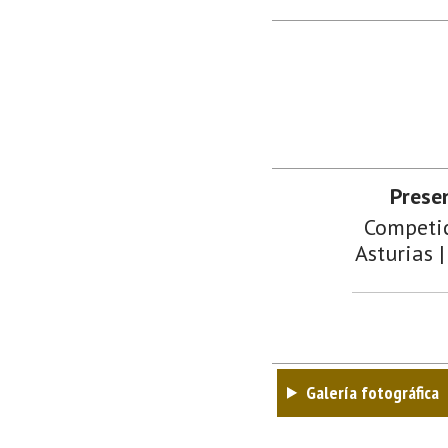
Prese
Competic
Asturias |
Galería fotográfica