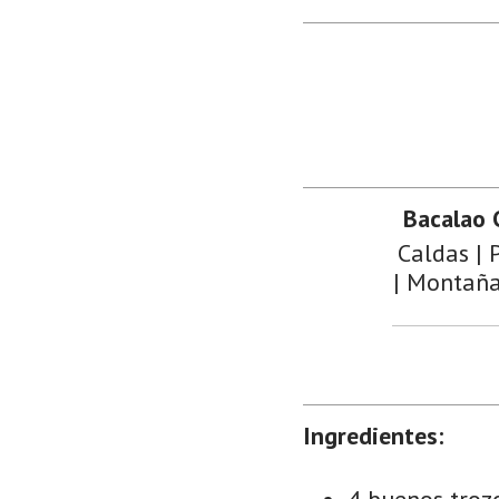
Bacalao 
Caldas | 
| Montaña 
Ingredientes:
4 buenos troz