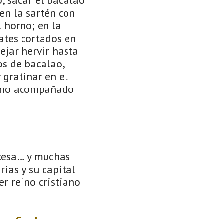
 en la sartén con
l horno; en la
mates cortados en
dejar hervir hasta
os de bacalao,
 gratinar en el
horno acompañado
ncesa… y muchas
rias y su capital
er reino cristiano