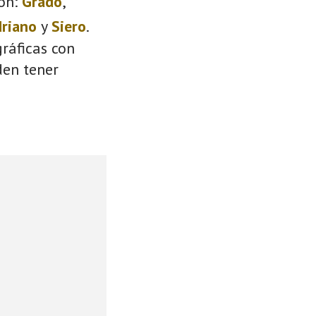
on:
Grado
,
driano
y
Siero
.
ráficas con
den tener