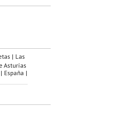
tas | Las
e Asturias
 | España |