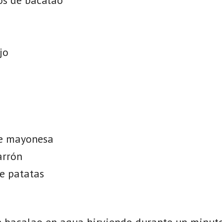
jo
e mayonesa
arrón
e patatas
de bacalao en agua hirviendo durante un minuto