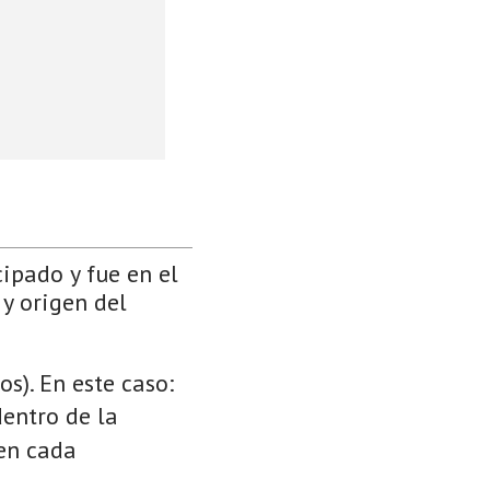
cipado y fue en el
 y origen del
s). En este caso:
dentro de la
 en cada