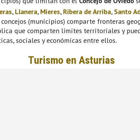
cipios) que limitan con el
Concejo de Oviedo
s
eras
,
Llanera
,
Mieres
,
Ribera de Arriba
,
Santo A
 concejos (municipios) comparte fronteras geog
plica que comparten límites territoriales y pue
ticas, sociales y económicas entre ellos.