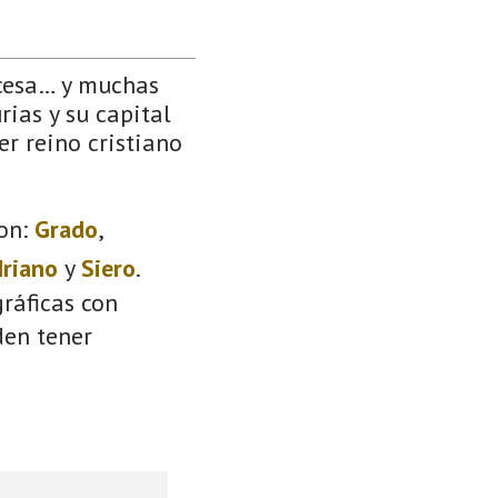
ncesa… y muchas
rias y su capital
er reino cristiano
on:
Grado
,
driano
y
Siero
.
ráficas con
den tener