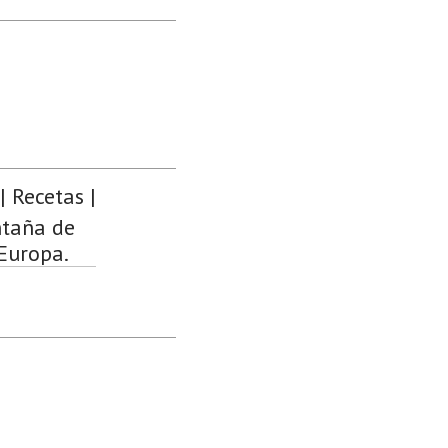
| Recetas |
ntaña de
 Europa.