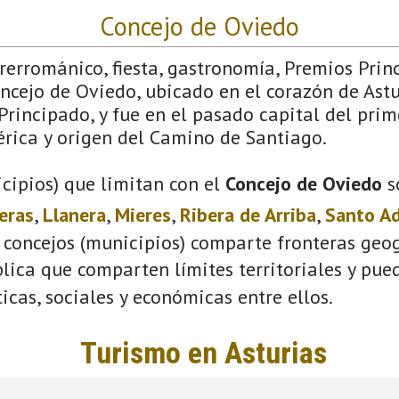
Concejo de Oviedo
Prerrománico, fiesta, gastronomía, Premios Pri
ncejo de Oviedo, ubicado en el corazón de Astu
Principado, y fue en el pasado capital del prim
érica y origen del Camino de Santiago.
cipios) que limitan con el
Concejo de Oviedo
s
eras
,
Llanera
,
Mieres
,
Ribera de Arriba
,
Santo A
 concejos (municipios) comparte fronteras geog
plica que comparten límites territoriales y pue
ticas, sociales y económicas entre ellos.