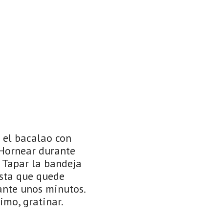
r el bacalao con
 Hornear durante
. Tapar la bandeja
asta que quede
rante unos minutos.
imo, gratinar.