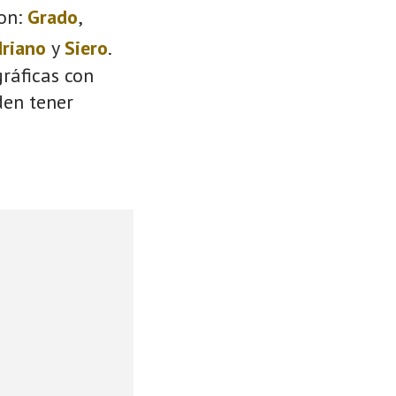
on:
Grado
,
driano
y
Siero
.
ráficas con
den tener