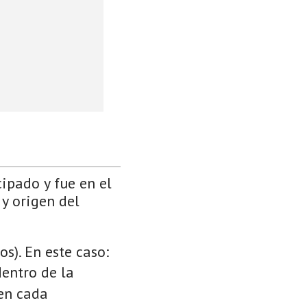
cipado y fue en el
 y origen del
s). En este caso:
dentro de la
 en cada