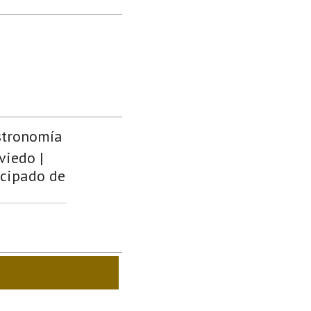
stronomía
viedo |
ncipado de