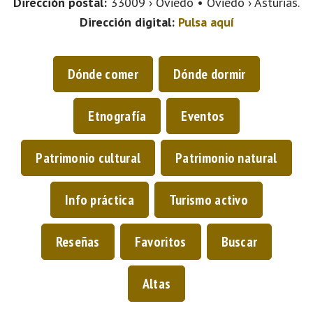
Dirección postal:
33009 › Oviedo • Oviedo › Asturias.
Dirección digital:
Pulsa aquí
Dónde comer
Dónde dormir
Etnografía
Eventos
Patrimonio cultural
Patrimonio natural
Info práctica
Turismo activo
Reseñas
Favoritos
Buscar
Altas