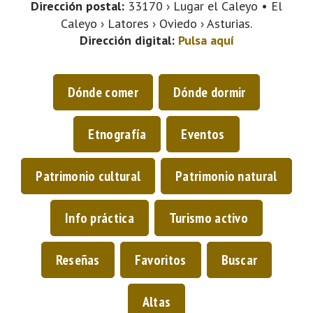
Dirección postal:
33170 › Lugar el Caleyo • El
Caleyo › Latores › Oviedo › Asturias.
Dirección digital:
Pulsa aquí
Dónde comer
Dónde dormir
Etnografía
Eventos
Patrimonio cultural
Patrimonio natural
Info práctica
Turismo activo
Reseñas
Favoritos
Buscar
Altas