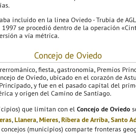
ias.
aba incluido en la linea Oviedo - Trubia de AG
 1997 se procedió dentro de la operación «Cin
rsión a vía métrica.
Concejo de Oviedo
Prerrománico, fiesta, gastronomía, Premios Pri
ncejo de Oviedo, ubicado en el corazón de Astu
Principado, y fue en el pasado capital del prim
érica y origen del Camino de Santiago.
cipios) que limitan con el
Concejo de Oviedo
s
eras
,
Llanera
,
Mieres
,
Ribera de Arriba
,
Santo A
 concejos (municipios) comparte fronteras geog