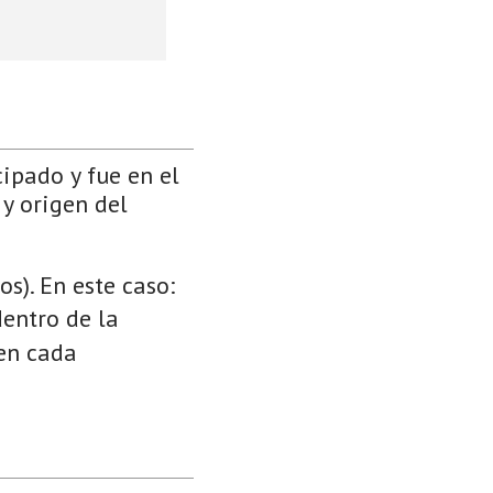
cipado y fue en el
 y origen del
s). En este caso:
dentro de la
 en cada