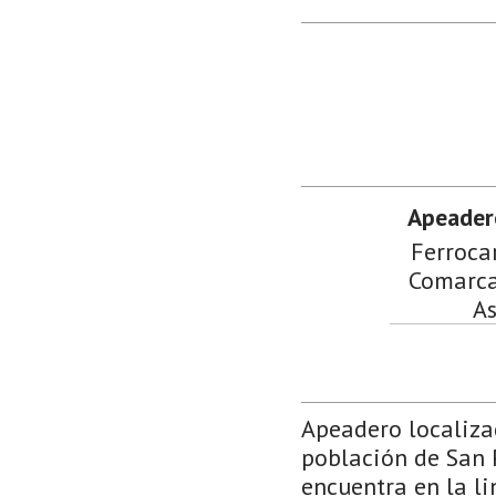
Apeader
Ferrocar
Comarca 
As
Apeadero localiza
población de San P
encuentra en la li