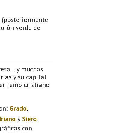
L (posteriormente
turón verde de
ncesa… y muchas
rias y su capital
er reino cristiano
on:
Grado
,
driano
y
Siero
.
ráficas con