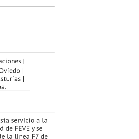
aciones |
 Oviedo |
sturias |
pa.
ta servicio a la
ed de FEVE y se
de la linea F7 de