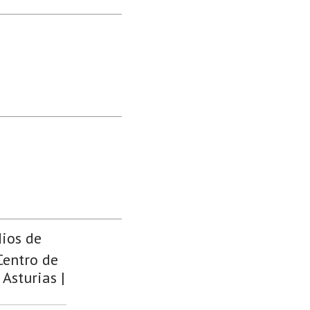
dios de
Centro de
 Asturias |