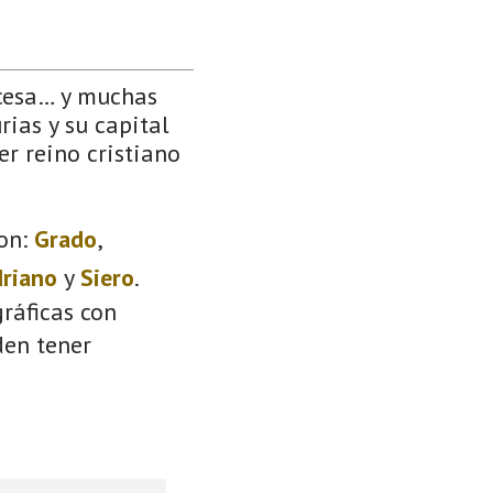
ncesa… y muchas
rias y su capital
er reino cristiano
on:
Grado
,
driano
y
Siero
.
ráficas con
den tener