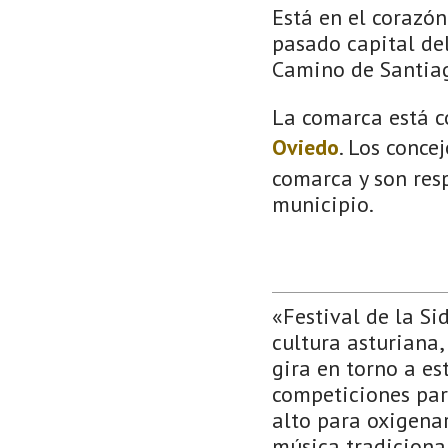
Está en el corazón 
pasado capital del
Camino de Santia
La comarca está c
Oviedo
. Los conce
comarca y son resp
municipio.
«Festival de la Si
cultura asturiana,
gira en torno a es
competiciones para
alto para oxigenar
música tradicional