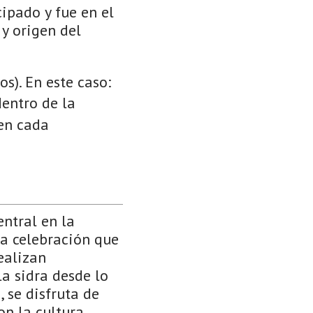
cipado y fue en el
 y origen del
s). En este caso:
dentro de la
 en cada
entral en la
na celebración que
ealizan
a sidra desde lo
, se disfruta de
on la cultura