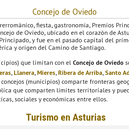
Concejo de Oviedo
Prerrománico, fiesta, gastronomía, Premios Pri
ncejo de Oviedo, ubicado en el corazón de Astu
Principado, y fue en el pasado capital del prim
érica y origen del Camino de Santiago.
cipios) que limitan con el
Concejo de Oviedo
s
eras
,
Llanera
,
Mieres
,
Ribera de Arriba
,
Santo A
 concejos (municipios) comparte fronteras geog
plica que comparten límites territoriales y pue
ticas, sociales y económicas entre ellos.