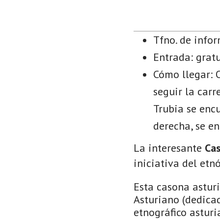
Tfno. de info
Entrada: gratu
Cómo llegar: O
seguir la carr
Trubia se encu
derecha, se e
La interesante
Ca
iniciativa del et
Esta casona asturi
Asturiano (dedicad
etnográfico astur