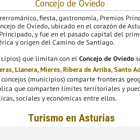
Concejo de Oviedo
Prerrománico, fiesta, gastronomía, Premios Pri
ncejo de Oviedo, ubicado en el corazón de Astu
Principado, y fue en el pasado capital del prim
érica y origen del Camino de Santiago.
cipios) que limitan con el
Concejo de Oviedo
s
eras
,
Llanera
,
Mieres
,
Ribera de Arriba
,
Santo A
 concejos (municipios) comparte fronteras geog
plica que comparten límites territoriales y pue
ticas, sociales y económicas entre ellos.