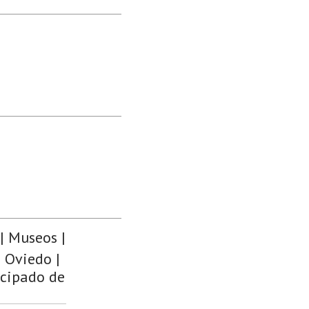
| Museos |
e Oviedo |
ncipado de