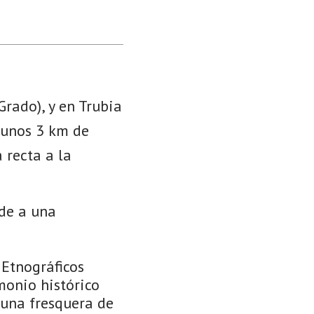
Grado), y en Trubia
A unos 3 km de
 recta a la
nde a una
 Etnográficos
monio histórico
 una fresquera de