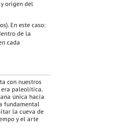
 y origen del
s). En este caso:
dentro de la
 en cada
ta con nuestros
era paleolítica.
tana única hacia
ea fundamental
itar la cueva de
iempo y el arte