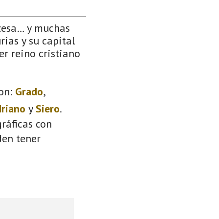
ncesa… y muchas
rias y su capital
er reino cristiano
on:
Grado
,
driano
y
Siero
.
ráficas con
den tener