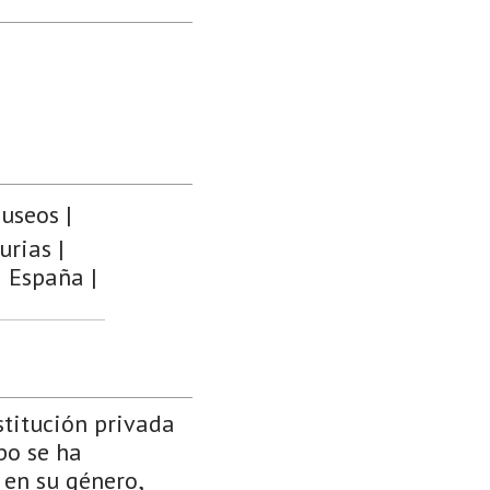
useos |
urias |
| España |
stitución privada
po se ha
 en su género,