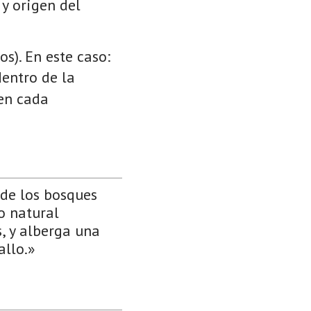
 y origen del
s). En este caso:
dentro de la
 en cada
de los bosques
o natural
, y alberga una
allo.»