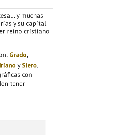
ncesa… y muchas
rias y su capital
er reino cristiano
on:
Grado
,
driano
y
Siero
.
ráficas con
den tener