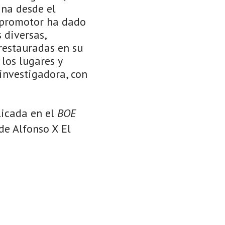
ana desde el
u promotor ha dado
 diversas,
 restauradas en su
 los lugares y
 investigadora, con
licada en el
BOE
de Alfonso X El
.