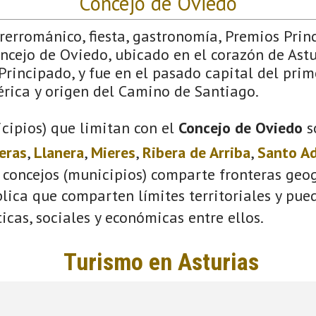
Concejo de Oviedo
Prerrománico, fiesta, gastronomía, Premios Pri
ncejo de Oviedo, ubicado en el corazón de Astu
Principado, y fue en el pasado capital del prim
érica y origen del Camino de Santiago.
cipios) que limitan con el
Concejo de Oviedo
s
eras
,
Llanera
,
Mieres
,
Ribera de Arriba
,
Santo A
 concejos (municipios) comparte fronteras geog
plica que comparten límites territoriales y pue
ticas, sociales y económicas entre ellos.