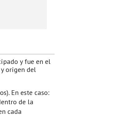
cipado y fue en el
 y origen del
s). En este caso:
dentro de la
 en cada