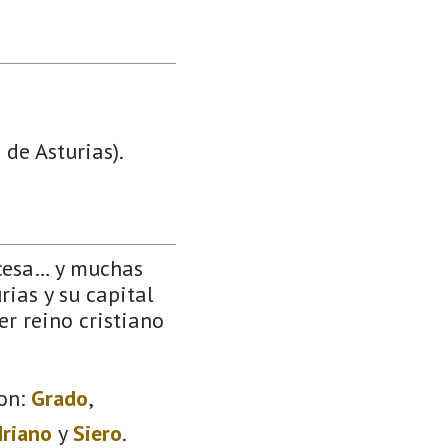
 de Asturias).
ncesa… y muchas
rias y su capital
er reino cristiano
on:
Grado
,
driano
y
Siero
.