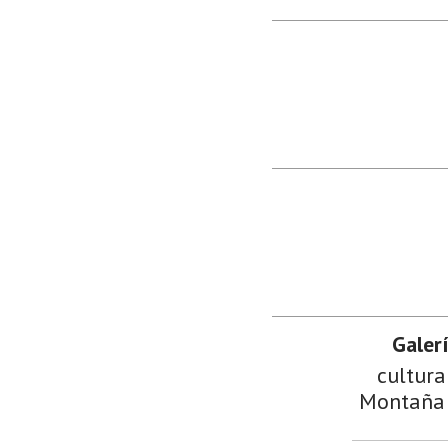
Galer
cultura
Montaña d