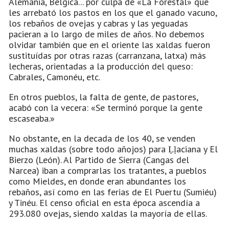
Alemania, Bélgica... por culpa de «La Forestal» que
les arrebató los pastos en los que el ganado vacuno,
los rebaños de ovejas y cabras y las yeguadas
pacieran a lo largo de miles de años. No debemos
olvidar también que en el oriente las xaldas fueron
sustituídas por otras razas (carranzana, latxa) más
lecheras, orientadas a la producción del queso:
Cabrales, Camonéu, etc.
En otros pueblos, la falta de gente, de pastores,
acabó con la vecera: «Se terminó porque la gente
escaseaba.»
No obstante, en la decada de los 40, se venden
muchas xaldas (sobre todo añojos) para Ḷḷaciana y El
Bierzo (León). Al Partido de Sierra (Cangas del
Narcea) iban a comprarlas los tratantes, a pueblos
como Mieldes, en donde eran abundantes los
rebaños, así como en las ferias de El Puertu (Sumiéu)
y Tinéu. El censo oficial en esta época ascendía a
293.080 ovejas, siendo xaldas la mayoría de ellas.