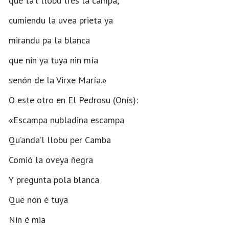
que ta’l llobu tres la campa,
cumiendu la uvea prieta ya
mirandu pa la blanca
que nin ya tuya nin mía
senón de la Virxe María.»
O este otro en El Pedrosu (Onís):
«Escampa nubladina escampa
Qu’anda’l llobu per Camba
Comió la oveya ñegra
Y pregunta pola blanca
Que non é tuya
Nin é mia