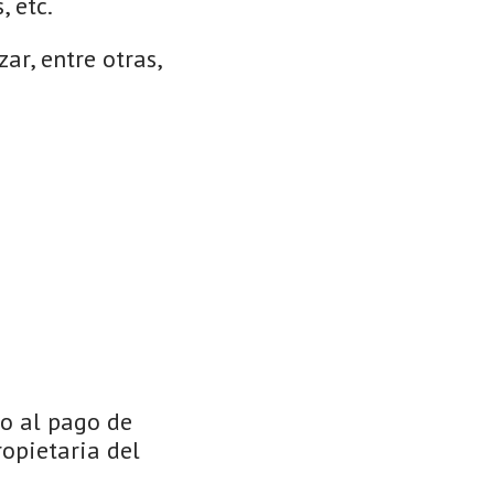
, etc.
ar, entre otras,
to al pago de
opietaria del