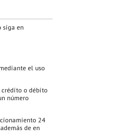
o siga en
mediante el uso
 crédito o débito
 un número
uncionamiento 24
, además de en