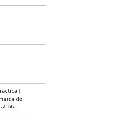
ráctica |
omarca de
turias |