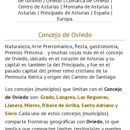
de turismo | Oviedo | Comarca de Oviedo |
Centro de Asturias | Montaña de Asturias |
Asturias | Principado de Asturias | España |
Europa.
Concejo de Oviedo
Naturaleza, Arte Prerrománico, fiesta, gastronomía,
Premios Princesa… y muchas cosas más en el concejo
de Oviedo, ubicado en el corazón de Asturias y su
capital es también la del Principado, y fue en el
pasado capital del primer reino cristiano de la
Península Ibérica y origen del Camino de Santiago.
Los concejos (municipios) que limitan con el
Concejo
de Oviedo
son:
Grado
,
Langreo
,
Las Regueras
,
Llanera
,
Mieres
,
Ribera de Arriba
,
Santo Adriano
y
Siero
. Cada uno de estos concejos (municipios)
comparte fronteras geográficas con
Oviedo
, lo que
implica que comparten límites territoriales y pueden