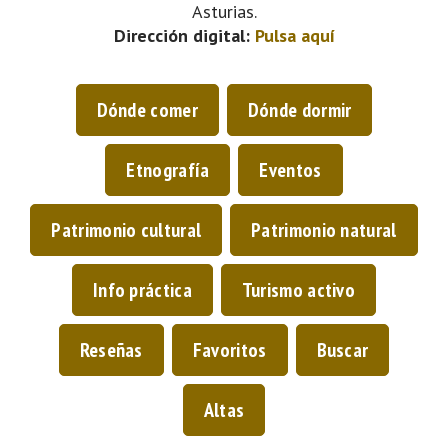
Asturias.
Dirección digital:
Pulsa aquí
Dónde comer
Dónde dormir
Etnografía
Eventos
Patrimonio cultural
Patrimonio natural
Info práctica
Turismo activo
Reseñas
Favoritos
Buscar
Altas