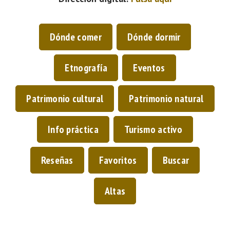
Dónde comer
Dónde dormir
Etnografía
Eventos
Patrimonio cultural
Patrimonio natural
Info práctica
Turismo activo
Reseñas
Favoritos
Buscar
Altas