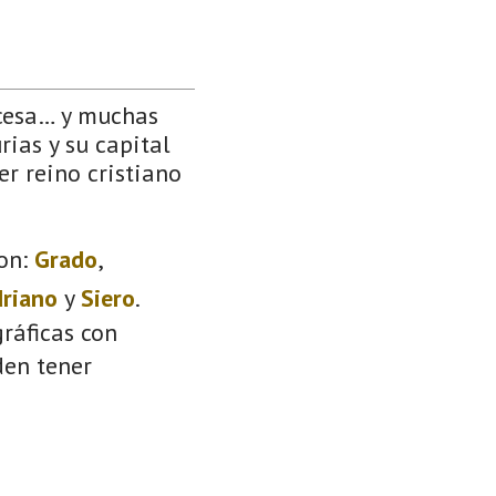
ncesa… y muchas
rias y su capital
er reino cristiano
on:
Grado
,
driano
y
Siero
.
ráficas con
den tener