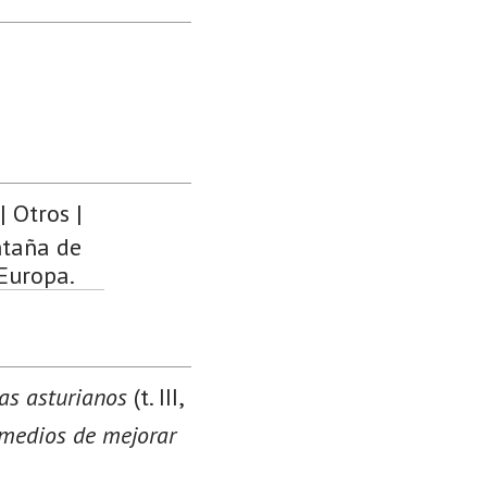
| Otros |
ntaña de
 Europa.
tas asturianos
(t. III,
 medios de mejorar