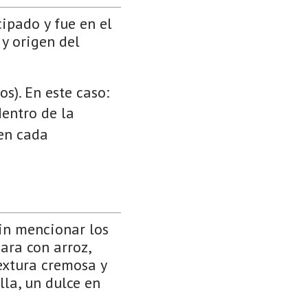
cipado y fue en el
 y origen del
s). En este caso:
dentro de la
 en cada
in mencionar los
para con arroz,
extura cremosa y
lla, un dulce en