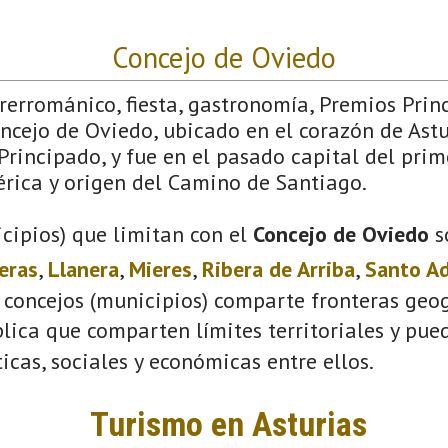
Concejo de Oviedo
Prerrománico, fiesta, gastronomía, Premios Pri
ncejo de Oviedo, ubicado en el corazón de Astu
Principado, y fue en el pasado capital del prim
érica y origen del Camino de Santiago.
cipios) que limitan con el
Concejo de Oviedo
s
eras
,
Llanera
,
Mieres
,
Ribera de Arriba
,
Santo A
 concejos (municipios) comparte fronteras geog
plica que comparten límites territoriales y pue
ticas, sociales y económicas entre ellos.