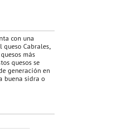
enta con una
l queso Cabrales,
s quesos más
stos quesos se
 de generación en
a buena sidra o