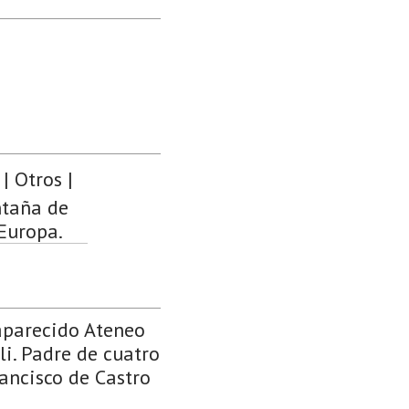
| Otros |
ntaña de
 Europa.
aparecido Ateneo
i. Padre de cuatro
rancisco de Castro