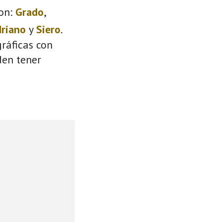
on:
Grado
,
driano
y
Siero
.
ráficas con
den tener