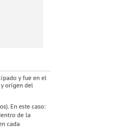
cipado y fue en el
 y origen del
s). En este caso:
dentro de la
 en cada