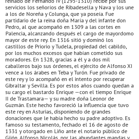
reinado de Fernando IV (1295-1310) recibe por sus
servicios los señoríos de Ribadesella y Nava y los une
a los de Noreña y Colunga, que ya poseía. Fue
partidario de la reina doña María y del infante don
Pedro, al que acompañó en 1309 a las cortes en
Palencia, alcanzando después el cargo de mayordomo
mayor de este rey. En 1316 sitió y dominó los
castillos de Priorio y Tudela, propiedad del cabildo,
por los muchos excesos que habían cometido sus
moradores. En 1328, gracias a él y a dos mil
caballeros bajo sus órdenes, el ejército de Alfonso XI
vence a los árabes en Teba y Turón. Fue privado de
este rey y lo acompañó en el intento por recuperar
Gibraltar y Sevilla. Es por estos años cuando quedan a
su cargo el bastardo Enrique —con el tiempo Enrique
II de Trastamara— y su madre doña Leonor de
Guzmán. Este hecho favoreció la influencia que tuvo
este rey en Asturias, disponiendo de grandes
donaciones que le había hecho su padre adoptivo. Es
famoso su testamento, fechado el 16 de agosto de
1331 y otorgado en Liño ante el notario público de
Gijón, Alfonso Nicolás, por las abundantes mandas y