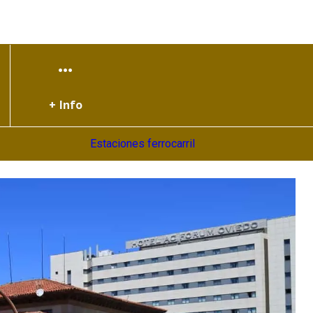
+ Info
Estaciones ferrocarril