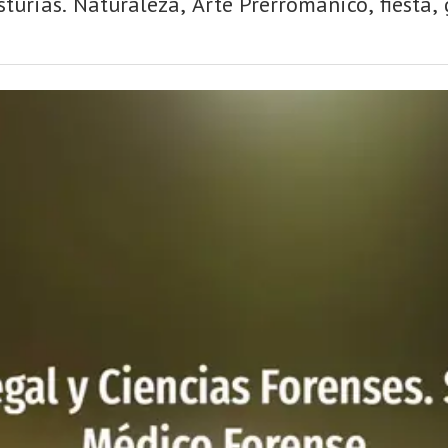
urias. Naturaleza, Arte Prerrománico, fiesta,