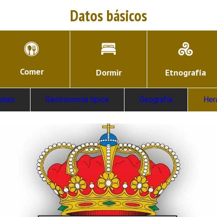
Datos básicos
Comer
Dormir
Etnografía
estas
Gastronomía típica
Geografía
Her