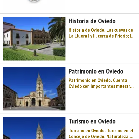
engalanada con piedras preciosas
y adorada por dos ángeles en
posición arrodillada. Todo ello
Historia de Oviedo
rodeado por unos bordes
plateados en los que se encu ...
Historia de Oviedo. Las cuevas de
La Lluera I y II, cerca de Priorio; la
de Las Caldas; el abrigo de La
Viña en La Manzaneda, o el pico
Berrubia, cerca de Les
Escobadielles, en Olloniego,
declarados Bienes de Interés
Patrimonio en Oviedo
Cultural (zonas ...
Patrimonio en Oviedo. Cuenta
Oviedo con importantes muestras
monumentales, siendo los más
destacables las arquitecturas
prerrománicas, obras de gran
importancia artística que fueron
declaradas Patrimonio de la
Turismo en Oviedo
Humanidad por la UNESCO. ...
Turismo en Oviedo. Turismo en el
Concejo de Oviedo. Naturaleza,