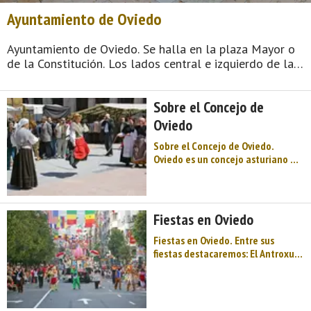
Ayuntamiento de Oviedo
Ayuntamiento de Oviedo. Se halla en la plaza Mayor o
de la Constitución. Los lados central e izquierdo de la
Casa Consistorial tienen a Juan de Naveda como autor
(1622-1623), siendo arrimados a la antigua muralla
Sobre el Concejo de
medieval. El derecho, en cambio, ...
Oviedo
Sobre el Concejo de Oviedo.
Oviedo es un concejo asturiano en
el que reside la Capitalidad del
principado, dada la situación
estratégica que ocupa, es decir, el
centro de la región. Limita al
Fiestas en Oviedo
norte con Llanera; al este con
Siero y ...
Fiestas en Oviedo. Entre sus
fiestas destacaremos: El Antroxu
de Carnaval (Febrero o Marzo), La
hoguera de San Juan (23 de
Junio), La Balesquida o Martes de
campo, (primer martes después