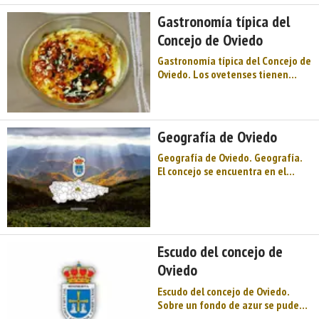
de Pentecostés), La feria de la
Gastronomía típica del
ascensión ( mayo ...
Concejo de Oviedo
Gastronomía típica del Concejo de
Oviedo. Los ovetenses tienen
fama de exigentes y entendidos
en eso del yantar. El
mantenimiento de su fidelidad a
la cocina tradicional regional no
Geografía de Oviedo
es óbice para que se abran a las
propuestas de la nacional, la ...
Geografía de Oviedo. Geografía.
El concejo se encuentra en el
centro del Principado de Asturias,
ocupando 186,65 km² entre los
ríos Nalón y Nora (los ríos más
importantes del concejo, junto al
río Trubia), aunque ni ...
Escudo del concejo de
Oviedo
Escudo del concejo de Oviedo.
Sobre un fondo de azur se pude
ver la Cruz de los Ángeles,