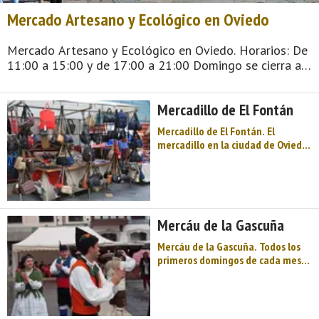
Mercado Artesano y Ecológico en Oviedo
Mercado Artesano y Ecológico en Oviedo. Horarios: De
11:00 a 15:00 y de 17:00 a 21:00 Domingo se cierra a
las 20:00 En 2018, el Mercado Artesano y Ecológico
inicia una nueva e ilusionante etapa en Oviedo. En un
Mercadillo de El Fontán
marco incomparable como es la Plaz ...
Mercadillo de El Fontán. El
mercadillo en la ciudad de Oviedo
se celebra todos los jueves,
sábados y domingos, en horario
solamente por la mañana y se
localiza por la zona del Mercado
de Fontán. La zona del Fontán es
Mercáu de la Gascuña
peatonal y es ...
Mercáu de la Gascuña. Todos los
primeros domingos de cada mes
hay cita obligada con la artesanÍa
y la ecología en Oviedo. La Huerta
ecológica, los quesos, la miel, la
madera, el cuero. estarán todos