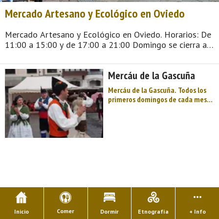
Mercado Artesano y Ecológico en Oviedo
Mercado Artesano y Ecológico en Oviedo. Horarios: De
11:00 a 15:00 y de 17:00 a 21:00 Domingo se cierra a
las 20:00 En 2018, el Mercado Artesano y Ecológico
inicia una nueva e ilusionante etapa en Oviedo. En un
Mercáu de la Gascuña
marco incomparable como es la Plaz ...
Mercáu de la Gascuña. Todos los
primeros domingos de cada mes
hay cita obligada con la artesanÍa
y la ecología en Oviedo. La Huerta
ecológica, los quesos, la miel, la
madera, el cuero. estarán todos
representados en el bulevar de ...
Comer
Inicio
Dormir
Etnografía
+ Info