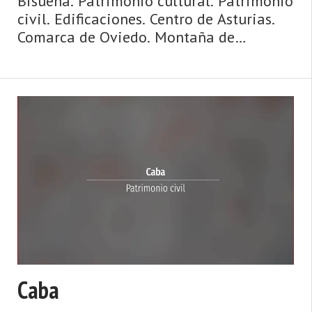
Bisueña. Patrimonio cultural. Patrimonio
civil. Edificaciones. Centro de Asturias.
Comarca de Oviedo. Montaña de
Asturias. Naturaleza, Arte Prerrománico,
fiesta, gastronomía, Premios Princesa… y
muchas cosas más en el concejo de
Oviedo, ubicado en el ...
Caba