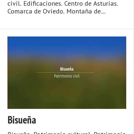
civil. Edificaciones. Centro de Asturias.
Comarca de Oviedo. Montaña de
Asturias. Naturaleza, Arte Prerrománico,
fiesta, gastronomía, Premios Princesa… y
muchas cosas más en el concejo de
Oviedo, ubicado en el ...
Bisueña