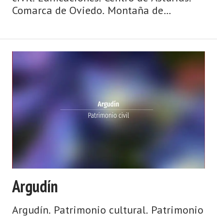
Comarca de Oviedo. Montaña de
Asturias. Naturaleza, Arte Prerrománico,
fiesta, gastronomía, Premios Princesa… y
muchas cosas más en el concejo de
Oviedo, ubicado en el ...
Argudín
Argudín. Patrimonio cultural. Patrimonio