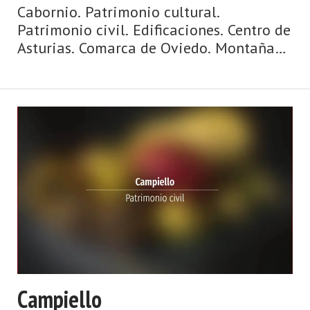
Cabornio. Patrimonio cultural.
Patrimonio civil. Edificaciones. Centro de
Asturias. Comarca de Oviedo. Montaña
de Asturias. Naturaleza, Arte
Prerrománico, fiesta, gastronomía,
Premios Princesa… y muchas cosas más
en el concejo de Oviedo, ubicado en e ...
Campiello