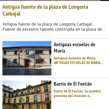
Antigua fuente de la plaza de Longoria
Carbajal
Antigua fuente de la plaza de Longoria Carbajal.
Fuente de excesivo tamaño construida en la plaza de
Longoria Carbajal, de Oviedo (capital de la comunidad
autónoma del Principado de Asturias) e inaugurada por
Antiguas escuelas de
el Príncipe de Asturias, F ...
María
Antiguas escuelas de María.
ANTIGUAS ESCUELAS DE MARÍA
(ESCUELAS DEL FONTAN).
Fechadas en el XVIII, formaban
parte del proyecto educativo de la
Compañía de Jesús. Pegadas al
Barrio de El Fontán
mercado del Fontán por la calle
del mismo nombre, e ...
Barrio de El Fontán. Su nombre
proviene del «fontán» o
manantial que formaba la charca
fétida que hubo en el solar