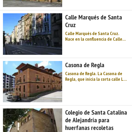
hundido donde se edificó este
popular barrio, entonces en las
afueras de la ciudad, que se
Calle Marqués de Santa
incorporó como ...
Cruz
Calle Marqués de Santa Cruz.
Nace en la confluencia de Calle
Fruela con Calle Uría, delimitando
el lateral izquierdo según se sube
al Parque San Francisco, y
desemboca en la Calle Calvo
Casona de Regla
Sotelo componiendo con la Calle
Santa Susana la esquin ...
Casona de Regla. La Casona de
Regla, que inicia la corta calle Luis
Muñiz —comprendida ésta entre
el descenso de la escalonada
Regla y el inicio del Postigo Bajo—,
es una destacada edificación
urbana de carácter semirr ...
Colegio de Santa Catalina
de Alejandría para
huerfanas recoletas