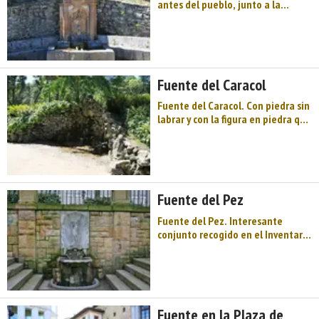
antes del pueblo, junto a la
carretera AS-242, antigua
carretera de Castilla, se sitúa esta
espléndida fuente mural
neoclásica —cuya agua, fresca, es
potable—, de base rectangular y
Fuente del Caracol
pequeña ...
Fuente del Caracol. Con piedra sin
labrar y con la figura en piedra que
le da nombre colocada sobre ella,
esta fuente, cerca del Paseo de la
Herradura, en el Campo de San
Francisco, forma parte de los
recuerdos de los primeros años de
Fuente del Pez
muchos ove ...
Fuente del Pez. Interesante
conjunto recogido en el Inventario
de Patrimonio Arquitectónico de
Asturias. Adosada a una pared de
sillares de contención para
separar la diferente altura de las
calles. La fuente tiene plato
Fuente en la Plaza de
convexo sobre pie a ...