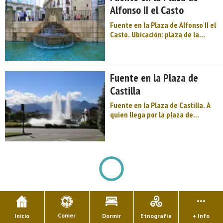
Alfonso II el Casto
Fuente en la Plaza de Alfonso II el
Casto. Ubicación: plaza de la
catedral de Oviedo. Está situada
entre la catedral y el Palacio de la
Rúa en la Plaza de Alfonso II el
Casto. EN la parte superior se
Fuente en la Plaza de
encuentra la escultura de la
Castilla
Regent ...
Fuente en la Plaza de Castilla. A
quien llega por la plaza de
Castilla le recibe una gran fuente,
construida en 1998. La dificultad
que, en principio, planteaban los
desniveles de ese mismo espacio
ha sido finalmente uno de los
elementos que ha dado ...
Comer
Inicio
Dormir
Etnografía
+ Info