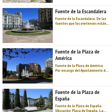
regulares, con cañón abovedado y
arco de medio punto; en su
Fuente de la Escandalera
frontispi ...
Fuente de la Escandalera. De las
fuentes que los ovetenses están
acostumbrados a ver en su ir y
venir por la ciudad, sin duda la
más cotidiana por el céntrico
lugar que ocupa es la de la plaza
de la Escandalera, obra de la
Fuente de la Plaza de
Oficina T ...
América
Fuente de la Plaza de América.
Por encargo del Ayuntamiento de
Oviedo y dentro de uno de los
primeros «planes de choque»
municipales, la fuente de la plaza
de América fue construida en
Fuente de la Plaza de
1992 por la empresa Luis Velasco
España
con un proyecto d ...
Fuente de la Plaza de España.
Ubicación: Plaza de España. La