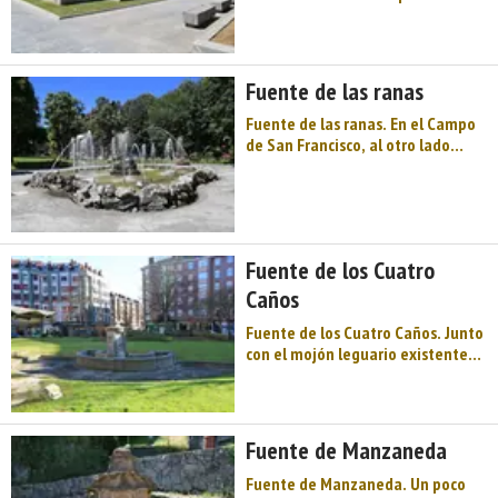
céntrica fuente de la plaza de
España fue proyectada como
remate del espacio en cuyo
entorno están edificios
Fuente de las ranas
administrativos civiles y militares.
Situada entre  ...
Fuente de las ranas. En el Campo
de San Francisco, al otro lado
opuesto del Paseo del Bombé en
que se halla La Fuentona y en
medio de una plazoleta rodeada
de vegetación, está esta fuente.
Con piedras sin pulir de caliza de
Fuente de los Cuatro
Las Caldas ...
Caños
Fuente de los Cuatro Caños. Junto
con el mojón leguario existente
en el lugar, son dos ilustrativos
ejemplos de instalaciones
públicas propias de la Ilustración,
realizadas por el arquitecto
Fuente de Manzaneda
Manuel Reguera en 1789 y 1790,
respectivamen ...
Fuente de Manzaneda. Un poco