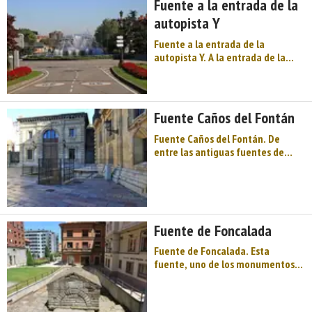
Fuente a la entrada de la
casa del Deán Payarinos,
autopista Y
apelativo amable dado ...
Fuente a la entrada de la
autopista Y. A la entrada de la
autopista que une en una «Y» la
ciudad con Avilés y Gijón está,
desde septiembre de 1998, una
fuente con la que los ovetenses
Fuente Caños del Fontán
han podido practicar de nuevo su
afici ...
Fuente Caños del Fontán. De
entre las antiguas fuentes de
Oviedo pervive aún la del Cañu del
Fontán que, datada en 1657 y con
abrevadero desde 1671, se creó
para suministrar agua potable en
la zona de un pantano que se
Fuente de Foncalada
desecó ...
Fuente de Foncalada. Esta
fuente, uno de los monumentos
prerrománicos más importantes
de Oviedo, es una pequeña
construcción de sillares de piedra