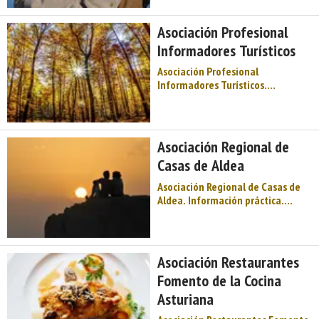
Asturias. Naturaleza, Arte
Prerrománico, fiesta,
Asociación Profesional
gastronomía, Premios Princesa… y
muchas cosas más en el con ...
Informadores Turísticos
Asociación Profesional
Informadores Turísticos.
Información práctica. Servicios
turísticos. Asociaciones de
turismo. Centro de Asturias.
Comarca de Oviedo. Montaña de
Asociación Regional de
Asturias. Naturaleza, Arte
Casas de Aldea
Prerrománico, fiesta,
gastronomía, Premios Princesa… y
Asociación Regional de Casas de
m ...
Aldea. Información práctica.
Servicios turísticos. Asociaciones
de turismo. Centro de Asturias.
Comarca de Oviedo. Montaña de
Asturias. Naturaleza, Arte
Asociación Restaurantes
Prerrománico, fiesta,
Fomento de la Cocina
gastronomía, Premios Princesa… y
muchas cos ...
Asturiana