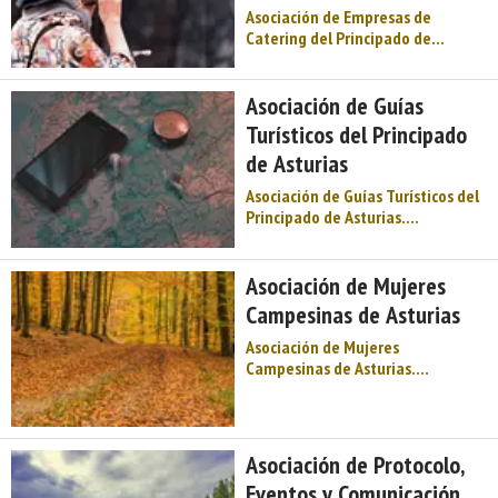
Asociación de Empresas de
Catering del Principado de
Asturias. Información práctica.
Servicios turísticos. Asociaciones
de turismo. Centro de Asturias.
Asociación de Guías
Comarca de Oviedo. Montaña de
Turísticos del Principado
Asturias. Naturaleza, Arte
de Asturias
Prerrománico, fiesta,
gastronomía, Premio ...
Asociación de Guías Turísticos del
Principado de Asturias.
Información práctica. Servicios
turísticos. Asociaciones de
turismo. Centro de Asturias.
Asociación de Mujeres
Comarca de Oviedo. Montaña de
Campesinas de Asturias
Asturias. Naturaleza, Arte
Prerrománico, fiesta,
Asociación de Mujeres
gastronomía, Premios Pr ...
Campesinas de Asturias.
Información práctica. Servicios
turísticos. Asociaciones de
turismo. Centro de Asturias.
Comarca de Oviedo. Montaña de
Asociación de Protocolo,
Asturias. Naturaleza, Arte
Eventos y Comunicación
Prerrománico, fiesta,