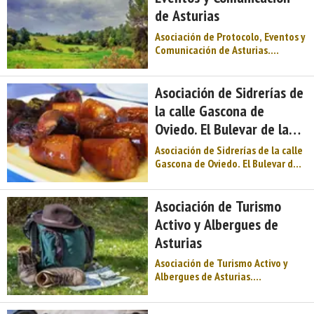
gastronomía, Premios Princesa… y
de Asturias
muc ...
Asociación de Protocolo, Eventos y
Comunicación de Asturias.
Información práctica. Servicios
turísticos. Asociaciones de
turismo. Centro de Asturias.
Asociación de Sidrerías de
Comarca de Oviedo. Montaña de
la calle Gascona de
Asturias. Naturaleza, Arte
Oviedo. El Bulevar de la
Prerrománico, fiesta,
gastronomía, Premios ...
Sidra
Asociación de Sidrerías de la calle
Gascona de Oviedo. El Bulevar de
la Sidra. Información práctica.
Servicios turísticos. Asociaciones
de turismo. Centro de Asturias.
Asociación de Turismo
Comarca de Oviedo. Montaña de
Activo y Albergues de
Asturias. Naturaleza, Arte
Asturias
Prerrománico, fiesta, gas ...
Asociación de Turismo Activo y
Albergues de Asturias.
Información práctica. Servicios
turísticos. Asociaciones de