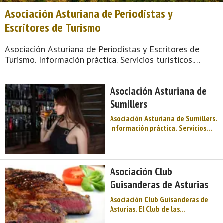
Asociación Asturiana de Periodistas y
Escritores de Turismo
Asociación Asturiana de Periodistas y Escritores de
Turismo. Información práctica. Servicios turísticos.
Asociaciones de turismo. Centro de Asturias. Comarca
de Oviedo. Montaña de Asturias. Naturaleza, Arte
Asociación Asturiana de
Prerrománico, fiesta, gastronomía, Premios ...
Sumillers
Asociación Asturiana de Sumillers.
Información práctica. Servicios
turísticos. Asociaciones de
turismo. Centro de Asturias.
Comarca de Oviedo. Montaña de
Asturias. Naturaleza, Arte
Asociación Club
Prerrománico, fiesta,
Guisanderas de Asturias
gastronomía, Premios Princesa… y
muchas cosas m ...
Asociación Club Guisanderas de
Asturias. El Club de las
Guisanderas es un ejemplo de