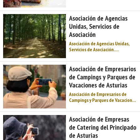
cohesión, renovación constante y
continua actividad con
publicación de recetas, presencia
Asociación de Agencias
en actos y congresos y jornadas
Unidas, Servicios de
gastronómicas. Esta act ...
Asociación
Asociación de Agencias Unidas,
Servicios de Asociación.
Información práctica. Servicios
turísticos. Asociaciones de
turismo. Centro de Asturias.
Asociación de Empresarios
Comarca de Oviedo. Montaña de
de Campings y Parques de
Asturias. Naturaleza, Arte
Vacaciones de Asturias
Prerrománico, fiesta,
gastronomía, Premios Princ ...
Asociación de Empresarios de
Campings y Parques de Vacaciones
de Asturias. Información práctica.
Servicios turísticos. Asociaciones
de turismo. Centro de Asturias.
Asociación de Empresas
Comarca de Oviedo. Montaña de
de Catering del Principado
Asturias. Naturaleza, Arte
de Asturias
Prerrománico, fiesta, gastron ...