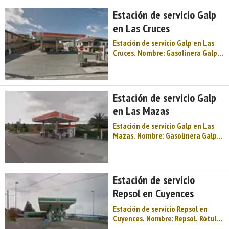
disponible: Gasóleo A - Gasóleo B -
Estación de servicio Galp
Gasolina 95 - Gasolina 98. ...
en Las Cruces
Estación de servicio Galp en Las
Cruces. Nombre: Gasolinera Galp
San Esteban de las Cruces. Rótulo:
Galp. Horario: L-D: 06:00-00:00.
Margen: No aplicable. Tipo de
venta: Público en general. Tipo de
Estación de servicio Galp
combustible disponible: Gasóleo A
en Las Mazas
- G ...
Estación de servicio Galp en Las
Mazas. Nombre: Gasolinera Galp
Oviedo. Rótulo: Galp. Horario: L-D:
07:00-23:00. Margen: Izquierdo.
Tipo de venta: Público en general.
Tipo de combustible disponible:
Estación de servicio
Gasóleo A - Gasolina 95 - Nuevo
Repsol en Cuyences
gas& ...
Estación de servicio Repsol en
Cuyences. Nombre: Repsol. Rótulo:
Repsol. Horario: L-D: 06:30-23:00.