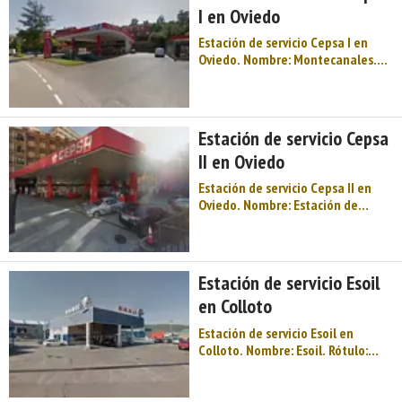
I en Oviedo
Estación de servicio Cepsa I en
Oviedo. Nombre: Montecanales.
Rótulo: Cepsa. Horario: L-D: 06:00-
23:59. Margen: Izquierdo. Tipo de
venta: Público en general. Tipo de
combustible disponible: Gasóleo A
Estación de servicio Cepsa
- Gasolina 95 - Gasolina 98 -
II en Oviedo
Nuevo ...
Estación de servicio Cepsa II en
Oviedo. Nombre: Estación de
Servicio Cepsa San Cristóbal.
Rótulo: Cepsa. Horario: L-D: 24H.
Margen: Derecho. Tipo de venta:
Público en general. Tipo de
Estación de servicio Esoil
combustible disponible: Gasóleo A
en Colloto
- Gaso ...
Estación de servicio Esoil en
Colloto. Nombre: Esoil. Rótulo:
Esoil. Horario: L-D: 24H. Margen:
Derecho. Tipo de venta: Público
en general. Tipo de combustible