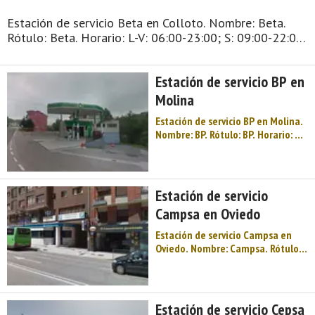
Estación de servicio Beta en Colloto. Nombre: Beta.
Rótulo: Beta. Horario: L-V: 06:00-23:00; S: 09:00-22:00.
Margen: No aplicable. Tipo de venta: Público en
general. Tipo de combustible disponible: Gasóleo A -
Estación de servicio BP en
Gasolina 95. ...
Molina
Estación de servicio BP en Molina.
Nombre: BP. Rótulo: BP. Horario: L:
06:30-23:00. Margen: No
aplicable. Tipo de venta: Público
en general. Tipo de combustible
disponible: Gasóleo A - Gasolina
Estación de servicio
95. ...
Campsa en Oviedo
Estación de servicio Campsa en
Oviedo. Nombre: Campsa. Rótulo:
Campsa. Horario: L-D: 24H.
Margen: Derecho. Tipo de venta:
Público en general. Tipo de
combustible disponible: Gasóleo
Estación de servicio Cepsa
A. ...