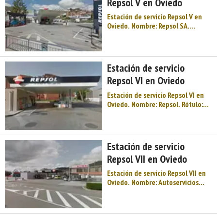
Repsol V en Oviedo
Gas ...
Estación de servicio Repsol V en
Oviedo. Nombre: Repsol SA.
Rótulo: Repsol. Horario: L-D: 24H.
Margen: Izquierdo. Tipo de venta:
Público en general. Tipo de
combustible disponible: Gases
Estación de servicio
licuados del petróleo - Gasóleo A -
Repsol VI en Oviedo
Gasolin ...
Estación de servicio Repsol VI en
Oviedo. Nombre: Repsol. Rótulo:
Repsol. Horario: L: 07:00-23:00.
Margen: No aplicable. Tipo de
venta: Público en general. Tipo de
combustible disponible: Gasóleo A
Estación de servicio
- Gasolina 95 - Gasolina 98 -
Repsol VII en Oviedo
Nuevo g ...
Estación de servicio Repsol VII en
Oviedo. Nombre: Autoservicios
Familia La Florida. Rótulo: Repsol.
Horario: L-D: 07:00-23:00. Margen:
Izquierdo. Tipo de venta: Público