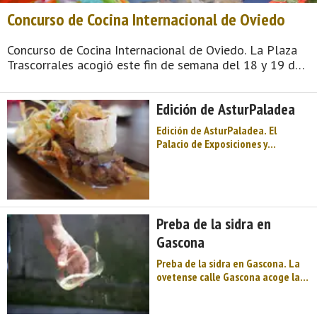
Concurso de Cocina Internacional de Oviedo
Concurso de Cocina Internacional de Oviedo. La Plaza
Trascorrales acogió este fin de semana del 18 y 19 de
mayo de 2013 el IX Concurso de Cocina Internacional,
en el que participan representantes de 11
Edición de AsturPaladea
nacionalidades. Los platos más tradici ...
Edición de AsturPaladea. El
Palacio de Exposiciones y
congresos de la capital asturiana,
acoge AsturPaladea. Se trata de
un escaparate gastronómico
donde empresas y profesionales
del sector de la alimentación y
Preba de la sidra en
servicios mostrarán en O ...
Gascona
Preba de la sidra en Gascona. La
ovetense calle Gascona acoge la
decimonovena Preba de la sidra
en el mes de mayo. Al igual que en
otras ediciones, el público