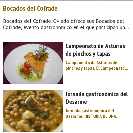
Bocados del Cofrade
Bocados del Cofrade. Oviedo ofrece sus Bocados del
Cofrade, evento gastronómico en el que participan un
numeroso grupo de restaurantes, bares, cafeterías y
sidrerías de la ciudad. La organización pone a
Campeonato de Asturias
disposición de los usu ...
de pinchos y tapas
Campeonato de Asturias de
pinchos y tapas. El Campeonato
de Asturias de pinchos y tapas se
celebra en muchos concejos de
Asturias. Pinchos y tapas de
calidad vuelven a retomar el
Jornada gastronómica del
protagonismo gastronómico en
Desarme
cada edición del Campeonato de
A ...
Jornada gastronómica del
Desarme. HISTORIA DE UNA
TRADICIÓN. MARINA MOTTO*. El
Desarme es una fiesta
gastronómica que, desde hace ya