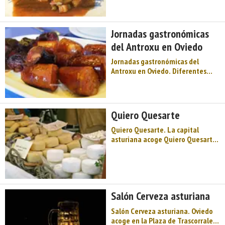
gastronómicas de la Ascensión en
mayo. Durante estos cuatro días,
varios restaurantes ovetenses
Jornadas gastronómicas
ofrecerán este tradicional menú
del Antroxu en Oviedo
compuesto por menes ...
Jornadas gastronómicas del
Antroxu en Oviedo. Diferentes
establecimientos de hostelería de
Oviedo participan en las Jornadas
gastronómicas del Antroxu. Los
establecimientos participantes
Quiero Quesarte
ofrecen un sabroso menú
preparado para la ocasi& ...
Quiero Quesarte. La capital
asturiana acoge Quiero Quesarte,
Feria de los quesos artesanos de
Asturias. Algunas de las queserías
artesanales asturianas, pondrán
su puesto en Gascona, donde se
podrán degustar y comprar los
Salón Cerveza asturiana
diferentes qu ...
Salón Cerveza asturiana. Oviedo
acoge en la Plaza de Trascorrales