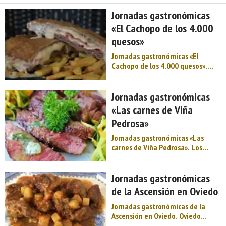
más de un siglo, se celebra cada
Jornadas gastronómicas
19 de octubre en Oviedo, la muy
«El Cachopo de los 4.000
noble, muy leal, invicta, heroica,
bu ...
quesos»
Jornadas gastronómicas «El
Cachopo de los 4.000 quesos».
Tras la celebración del World
Cheese Awards en Asturias llegan
las jornadas gastronómicas “El
Jornadas gastronómicas
Cachopo de los 4.000 Quesos”, que
«Las carnes de Viña
reciben este nombre en honor del
Pedrosa»
númer ...
Jornadas gastronómicas «Las
carnes de Viña Pedrosa». Los
cincuenta mejores restaurantes
de carne de Asturias ofrecerán sus
propuestas más suculentas con la
Jornadas gastronómicas
celebración de ‘Las Carnes de Viña
de la Ascensión en Oviedo
Pedrosa’, la cita que marid ...
Jornadas gastronómicas de la
Ascensión en Oviedo. Oviedo
celebra las Jornadas