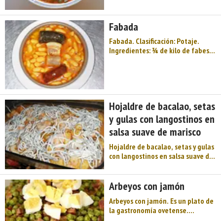
Preparación: En una cazuela con
agua fría se pone a cocer la carne,
Fabada
las mo ...
Fabada. Clasificación: Potaje.
Ingredientes: ¾ de kilo de fabes
de la granja (alubias) 3 chorizos 2
o 3 morcillas 300 gr. de lacón 150
gr. de tocino 1 hueso de jamón 1
trozo de oreja o rabo de cerdo
Preparación: Se ponen a re ...
Hojaldre de bacalao, setas
y gulas con langostinos en
salsa suave de marisco
Hojaldre de bacalao, setas y gulas
con langostinos en salsa suave de
marisco. Ingredientes: 200
gramos de hojaldre 1 pimiento
rojo 1 pimiento verde 2
Arbeyos con jamón
zanahorias 1 ajo puerro 2 cebollas
Arbeyos con jamón. Es un plato de
1 guindilla 200 gramos de setas
la gastronomía ovetense.
200 gramos de gulas 2 nécora ...
Ingredientes: 1 kilo de guisantes