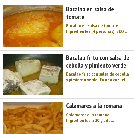
bogavantes 1 dl vino blanco 250 g
Bacalao en salsa de
arroz de gran ...
tomate
Bacalao en salsa de tomate.
Ingredientes (4 personas): 800
gramos de lomos de bacalao
desalado. 400 gramos de cebolla.
4 cucharadas de salsa de tomate.
2 decilitros de aceite de oliva. Sal
Bacalao frito con salsa de
Preparación: Freímos en una
cebolla y pimiento verde
sartén a fuego mod ...
Bacalao frito con salsa de cebolla
y pimiento verde. En una cazuela
amplia introducimos las cebollas,
pimientos, sal y aceite de oliva.
Arrimamos a fuego suave y las
doramos lentamente,
Calamares a la romana
introducimos las tajadas de
bacalao (enharinadas) y dejamos
Calamares a la romana.
que ...
Ingredientes: 500 gr. de
calamares o de rabas (para 2
personas) Harina 1 limón Aceite