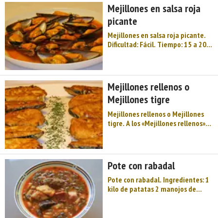
Mejillones en salsa roja
el cuarto de lechazo co ...
picante
Mejillones en salsa roja picante.
Dificultad: Fácil. Tiempo: 15 a 20
min. Ingredientes (4 personas). 1
kg de mejillones. 1 cebolla
grande. 1 diente de ajo. 1
cucharadita de aceite de oliva. 1
Mejillones rellenos o
cucharadita de harina. 1 guindilla
Mejillones tigre
pequeña 1 cuc ...
Mejillones rellenos o Mejillones
tigre. A los «Mejillones rellenos»
también se les conoce como
«Mejillones tigre» o «Periquitos».
Número de personas: 4. Tiempo
preparación: 45´. Dificultad: Baja.
Pote con rabadal
Nive ...
Pote con rabadal. Ingredientes: 1
kilo de patatas 2 manojos de
verdura ½ kilo de carne fresca de
cerdo, del rabadal 2 morcillas 2
chorizos 1 trozo de tocino Sal