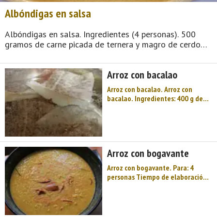
Albóndigas en salsa
Albóndigas en salsa. Ingredientes (4 personas). 500
gramos de carne picada de ternera y magro de cerdo
mezclada. 1 rama de perejil. 1 huevo. 1 cebollas
pequeña. 2 dientes de ajo. 1 tomate. 1 zanahoria. 3
Arroz con bacalao
decilitros de aceite para freír. Sal ...
Arroz con bacalao. Arroz con
bacalao. Ingredientes: 400 g de
arroz bomba 400 g de bacalao 2
tomates 1 cebolla 2 dientes de
ajo Caldo de pescado Un vaso de
vino blanco Sal Harina Aceite de
oliva Azafrán Preparación: Hay
Arroz con bogavante
que desalar el bacala ...
Arroz con bogavante. Para: 4
personas Tiempo de elaboración:
Más de 60 minutos Dificultad: Baja
Calorías: 406 Ingredientes: 1
cebolla 2 dientes ajos 1 pimiento
rojo 1 dl aceite de oliva 2