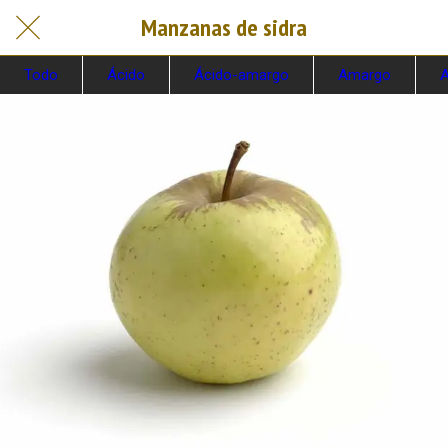
Manzanas de sidra
Todo
Ácido
Ácido-amargo
Amargo
A