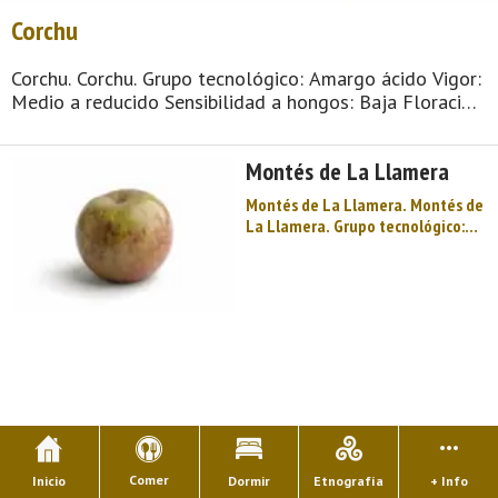
Corchu
Corchu. Corchu. Grupo tecnológico: Amargo ácido Vigor:
Medio a reducido Sensibilidad a hongos: Baja Floración:
Muy tardía Maduración: 2ª decena de noviembre
Producción: Más de 30 t/ha Acidez total (g/l H2SO4): ..
Montés de La Llamera
Montés de La Llamera. Montés de
La Llamera. Grupo tecnológico:
Amargo semiácido Sensibilidad a
hongos: Baja Floración:
Intermedia tardía Maduración: 2ª
a 3ª decena de octubre
Producción: Bastante elevada a ...
Comer
Inicio
Dormir
Etnografía
+ Info