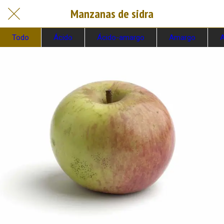
Manzanas de sidra
Todo
Ácido
Ácido-amargo
Amargo
A