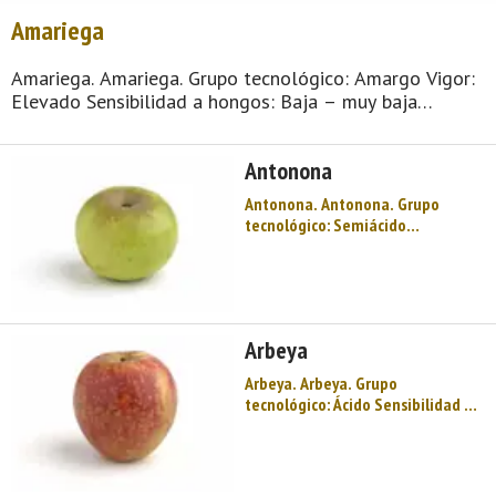
Amariega
Amariega. Amariega. Grupo tecnológico: Amargo Vigor:
Elevado Sensibilidad a hongos: Baja – muy baja
Floración: Tardía Maduración: 3ª decena de octubre
Producción: Rápida entrada en producción Acidez total
Antonona
...
Antonona. Antonona. Grupo
tecnológico: Semiácido
Sensibilidad a hongos: Media
Floración: Intermedia tardía
Maduración: Noviembre
Producción: Baja Acidez total (g/l
H2SO4): 3,92 Fenoles totales (g/l
Arbeya
ác. tánico): ..
Arbeya. Arbeya. Grupo
tecnológico: Ácido Sensibilidad a
hongos: Elevada – media
Floración: Intermedia Maduración:
3ª decena de octubre Producción:
Bastante elevada Acidez total (g/l