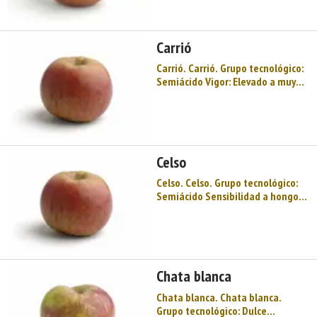
decena de noviembre Producción:
Bastante elevada a elevada
Acidez total (g/l H2S ...
Carrió
Carrió. Carrió. Grupo tecnológico:
Semiácido Vigor: Elevado a muy
elevado Sensibilidad a hongos:
Media – baja Floración:
Intermedia Maduración: 2ª a 3ª
decena de noviembre Producción:
Elevado nivel produc ...
Celso
Celso. Celso. Grupo tecnológico:
Semiácido Sensibilidad a hongos:
Baja Floración: Muy tardía
Maduración: 1ª decena de octubre
Producción: Media Acidez total
(g/l H2SO4): 4,15 Fenoles totales
(g/l ác. tánic ...
Chata blanca
Chata blanca. Chata blanca.
Grupo tecnológico: Dulce