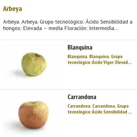
Arbeya
Arbeya. Arbeya. Grupo tecnológico: Ácido Sensibilidad a
hongos: Elevada – media Floración: Intermedia
Maduración: 3ª decena de octubre Producción: Bastante
elevada Acidez total (g/l H2SO4): 4,81 Fenoles totales
Blanquina
(g/ ...
Blanquina. Blanquina. Grupo
tecnológico: Ácido Vigor: Elevado a
muy elevado Sensibilidad a
hongos: Baja Floración: Bastante
tardía Maduración: 3ª decena de
octubre Producción: Elevada
Acidez total (g/l H2SO4): 4,70 ...
Carrandona
Carrandona. Carrandona. Grupo
tecnológico: Ácido Sensibilidad a
hongos: Media – baja Floración:
Intermedia tardía Maduración: 2ª
decena de noviembre Producción:
Bastante elevada a elevada