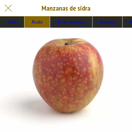
Manzanas de sidra
Todo
Ácido
Ácido-amargo
Amargo
A