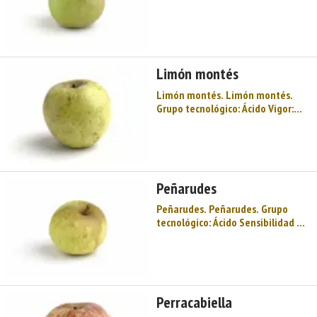
Baja – elevada Floración: Tardía
Maduración: 2ª decena de
noviembre Producción: Media a
bastante elevada Acidez total (g/l
H2SO4): 8,51 Fenol ...
Limón montés
Limón montés. Limón montés.
Grupo tecnológico: Ácido Vigor:
Medio Sensibilidad a hongos:
Media – baja Floración: Muy tardía
Maduración: 2ª decena de
noviembre Producción: Media
Acidez total (g/l H2SO ...
Peñarudes
Peñarudes. Peñarudes. Grupo
tecnológico: Ácido Sensibilidad a
hongos: Baja a media Floración:
Intermedia tardía Maduración: 2ª
decena de noviembre Producción:
Bastante elevada Acidez total (g/l
H2SO4): 5,50 Fen ...
Perracabiella