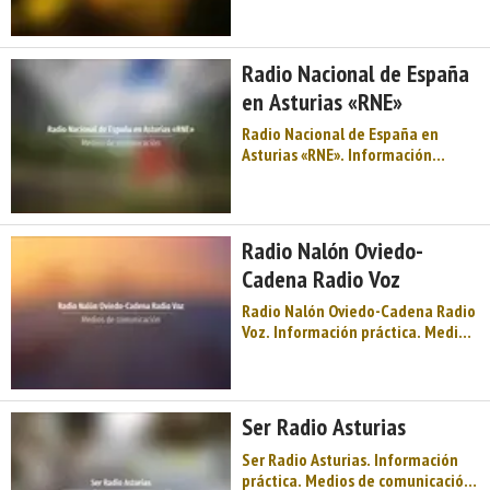
Montaña de Asturias. Naturaleza,
Arte Prerrománico, fiesta,
gastronomía, Premios Princesa… y
Radio Nacional de España
muchas cosas más en el concejo
de Oviedo ...
en Asturias «RNE»
Radio Nacional de España en
Asturias «RNE». Información
práctica. Medios de comunicación.
Radios. Centro de Asturias.
Comarca de Oviedo. Montaña de
Asturias. Naturaleza, Arte
Radio Nalón Oviedo-
Prerrománico, fiesta,
Cadena Radio Voz
gastronomía, Premios Princesa… y
muchas cosas más en ...
Radio Nalón Oviedo-Cadena Radio
Voz. Información práctica. Medios
de comunicación. Radios. Centro
de Asturias. Comarca de Oviedo.
Montaña de Asturias. Naturaleza,
Arte Prerrománico, fiesta,
Ser Radio Asturias
gastronomía, Premios Princesa… y
muchas cosas más en el conc ...
Ser Radio Asturias. Información
práctica. Medios de comunicación.