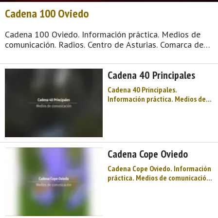
Cadena 100 Oviedo
Cadena 100 Oviedo. Información práctica. Medios de
comunicación. Radios. Centro de Asturias. Comarca de
Oviedo. Montaña de Asturias. Naturaleza, Arte
Prerrománico, fiesta, gastronomía, Premios Princesa… y
Cadena 40 Principales
muchas cosas más en el concejo de Oviedo, ubi ...
Cadena 40 Principales.
Información práctica. Medios de
comunicación. Radios. Centro de
Asturias. Comarca de Oviedo.
Montaña de Asturias. Naturaleza,
Arte Prerrománico, fiesta,
gastronomía, Premios Princesa… y
Cadena Cope Oviedo
muchas cosas más en el concejo
de Oviedo, ...
Cadena Cope Oviedo. Información
práctica. Medios de comunicación.
Radios. Centro de Asturias.
Comarca de Oviedo. Montaña de
Asturias. Naturaleza, Arte
Prerrománico, fiesta,