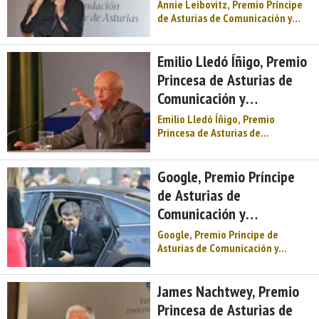
Humanidades 2013
Annie Leibovitz, Premio Príncipe
de Asturias de Comunicación y
Humanidades 2013. Acta del
jurado. Reunido en Oviedo el
Jurado del Premio Príncipe de
Emilio Lledó Íñigo, Premio
Asturias de Comunicación y
Princesa de Asturias de
Humanidades 2013, integrado por
Comunicación y
D. José Antonio Álvare ...
Humanidades 2015
Emilio Lledó Íñigo, Premio
Princesa de Asturias de
Comunicación y Humanidades
2015. Acta del Jurado. Reunido en
Oviedo el Jurado del Premio
Google, Premio Príncipe
Princesa de Asturias de
de Asturias de
Comunicación y Humanidades
Comunicación y
2015, integrado por Inés Alberdi
Alonso, José ...
Humanidades 2008
Google, Premio Príncipe de
Asturias de Comunicación y
Humanidades 2008. Acta del
jurado. Reunido en Oviedo el
Jurado del Premio Príncipe de
James Nachtwey, Premio
Asturias de Comunicación y
Princesa de Asturias de
Humanidades 2008, integrado por