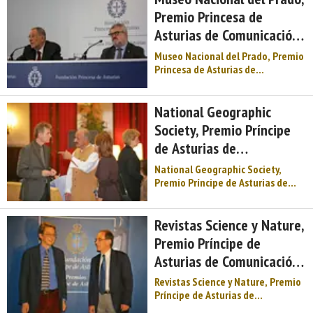
y, desde entonces, el conjunto,
Premio Princesa de
que había comenzado como un
Asturias de Comunicación
pasatiempo universitario ...
y Humanidades 2019
Museo Nacional del Prado, Premio
Princesa de Asturias de
Comunicación y Humanidades
2019. Convertido en la institución
cultural más importante de
National Geographic
España y en una de las
Society, Premio Príncipe
pinacotecas más destacadas del
de Asturias de
mundo, el Museo Nacional del P ...
Comunicación y
National Geographic Society,
Humanidades 2006
Premio Príncipe de Asturias de
Comunicación y Humanidades
2006. Acta del jurado. Reunido en
Oviedo el Jurado del Premio
Revistas Science y Nature,
Príncipe de Asturias de
Premio Príncipe de
Comunicación y Humanidades
Asturias de Comunicación
2006, integrado por D.ª Carmen
Albo ...
y Humanidades 2007
Revistas Science y Nature, Premio
Príncipe de Asturias de
Comunicación y Humanidades