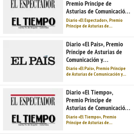
Premio Príncipe de
«Premio Príncipe de Asturias de
Asturias de Comunicación
Comunicación y Humanidades ...
y Humanidades 1987
Diario «El Espectador», Premio
Príncipe de Asturias de
Comunicación y Humanidades
1987. Reunido en Oviedo, los días
2 y 3 de abril de 1987, el Jurado
Diario «El País», Premio
correspondiente al «Premio de
Príncipe de Asturias de
Comunicación y Humanidades,
Comunicación y
1987», integrado por D ...
Humanidades 1983
Diario «El País», Premio Príncipe
de Asturias de Comunicación y
Humanidades 1983. Reunido en
Oviedo, los días 26 y 27 de mayo
de 1983, el Jurado
Diario «El Tiempo»,
correspondiente al «Premio
Premio Príncipe de
Príncipe de Asturias de
Asturias de Comunicación
Comunicación y Humanidades,
1983&# ...
y Humanidades 1987
Diario «El Tiempo», Premio
Príncipe de Asturias de
Comunicación y Humanidades
1987. Reunido en Oviedo, los días