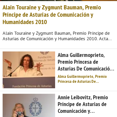
Alain Touraine y Zygmunt Bauman, Premio
Príncipe de Asturias de Comunicación y
Humanidades 2010
Alain Touraine y Zygmunt Bauman, Premio Príncipe de
Asturias de Comunicación y Humanidades 2010. Acta
del jurado. Reunido en Oviedo el Jurado del Premio
Príncipe de Asturias de Comunicación y Humanidades
Alma Guillermoprieto,
2010, integrado por D. José Ant ...
Premio Princesa de
Asturias De Comunicación
y Humanidades 2018
Alma Guillermoprieto, Premio
Princesa de Asturias De
Comunicación y Humanidades
2018. Nacida en Ciudad de México
el 27 de mayo de 1949, Alma
Annie Leibovitz, Premio
Guillermoprieto se trasladó a
Príncipe de Asturias de
Nueva York siendo una
Comunicación y
adolescente para vivir con su
madre. Con formac ...