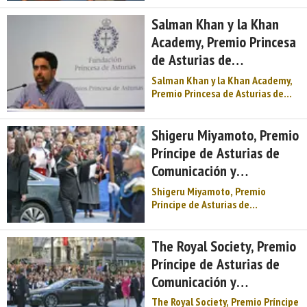
2007. Acta del jurado. Reunido en
Oviedo el Jurado del Premio
Salman Khan y la Khan
Príncipe de Asturias de
Academy, Premio Princesa
Comunicación y Humanidades
de Asturias de
2007, integrado por D. José
Antonio & ...
Cooperación Internacional
Salman Khan y la Khan Academy,
2019
Premio Princesa de Asturias de
Cooperación Internacional 2019.
De madre india y padre
bangladesí, Salman Amin Khan
Shigeru Miyamoto, Premio
nació el 11 de octubre de 1976 en
Príncipe de Asturias de
Nueva Orleans (Luisiana, EE. UU.),
Comunicación y
donde se crió. Licen ...
Humanidades 2012
Shigeru Miyamoto, Premio
Príncipe de Asturias de
Comunicación y Humanidades
2012. Acta del jurado. Reunido en
Oviedo el Jurado del Premio
The Royal Society, Premio
Príncipe de Asturias de
Príncipe de Asturias de
Comunicación y Humanidades
Comunicación y
2012, integrado por D. José
Antonio Álvar ...
Humanidades 2011
The Royal Society, Premio Príncipe