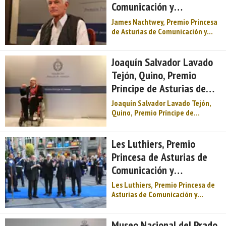
Comunicación y
D. José Antonio Álvarez Gund ...
Humanidades 2016
James Nachtwey, Premio Princesa
de Asturias de Comunicación y
Humanidades 2016. Trayectoria.
James Nachtwey (Siracusa, Nueva
York, 14 de marzo de 1948)
Joaquín Salvador Lavado
estudió Historia del Arte y
Tejón, Quino, Premio
Ciencias Políticas en el Dartmouth
Príncipe de Asturias de
College, donde se gradu&# ...
Comunicación y
Joaquín Salvador Lavado Tejón,
Humanidades 2014
Quino, Premio Príncipe de
Asturias de Comunicación y
Humanidades 2014. Acta del
jurado. Reunido en Oviedo el
Les Luthiers, Premio
Jurado del Premio Príncipe de
Princesa de Asturias de
Asturias de Comunicación y
Comunicación y
Humanidades 2014, integrado por
Inés A ...
Humanidades 2017
Les Luthiers, Premio Princesa de
Asturias de Comunicación y
Humanidades 2017. Trayectoria.
El grupo Les Luthiers actuó por
primera vez en Argentina en 1967
Museo Nacional del Prado,